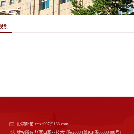
规划
投稿邮箱:xctzc007@163.com
版权所有 张家口职业技术学院2008 [冀ICP备06003488号]